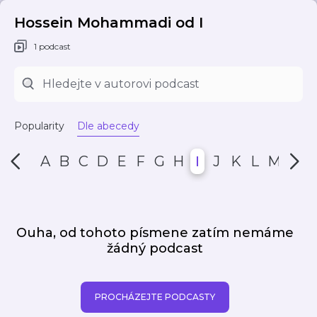
Hossein Mohammadi od I
1 podcast
Popularity
Dle abecedy
A
B
C
D
E
F
G
H
I
J
K
L
M
N
Ouha, od tohoto písmene zatím nemáme
žádný podcast
PROCHÁZEJTE PODCASTY