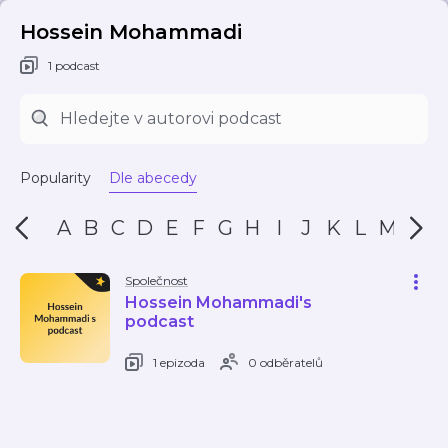
Hossein Mohammadi
1 podcast
Popularity
Dle abecedy
A
B
C
D
E
F
G
H
I
J
K
L
M
N
Společnost
Hossein Mohammadi's
podcast
1 epizoda
0 odběratelů