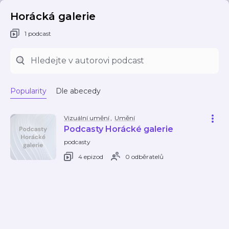
Horácká galerie
1 podcast
Popularity
Dle abecedy
Vizuální umění
,
Umění
Podcasty Horácké galerie
podcasty
4 epizod
0 odběratelů