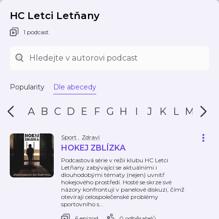
HC Letci Letňany
1 podcast
Popularity
Dle abecedy
A
B
C
D
E
F
G
H
I
J
K
L
M
N
Sport
,
Zdraví
HOKEJ ZBLÍZKA
Podcastová série v režii klubu HC Letci
Letňany zabývající se aktuálními i
dlouhodobými tématy (nejen) uvnitř
hokejového prostředí. Hosté se skrze své
názory konfrontují v panelové diskuzi, čímž
otevírají celospolečenské problémy
sportovního s
…
6 epizod
0 odběratelů