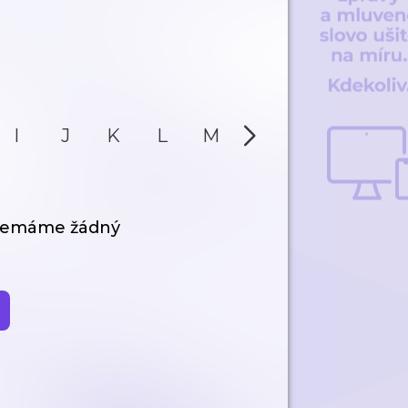
I
J
K
L
M
N
O
P
 nemáme žádný