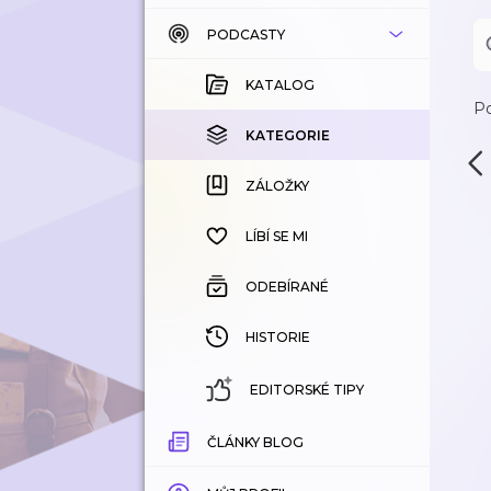
PODCASTY
KATALOG
KOUPENÉ
KATALOG
Po
KATEGORIE
KATEGORIE
ZÁLOŽKY
ZÁLOŽKY
HISTORIE
LÍBÍ SE MI
ODEBÍRANÉ
HISTORIE
EDITORSKÉ TIPY
ČLÁNKY BLOG