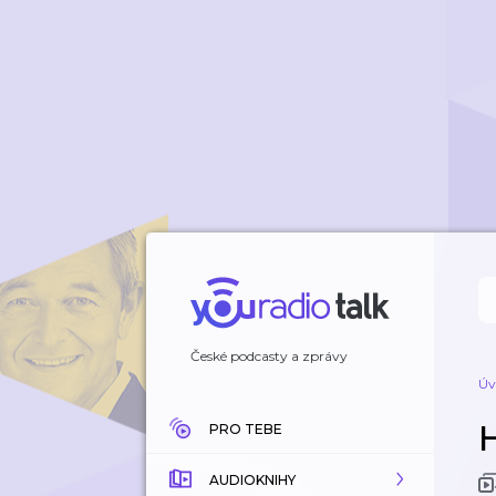
České podcasty a zprávy
Úv
PRO TEBE
AUDIOKNIHY