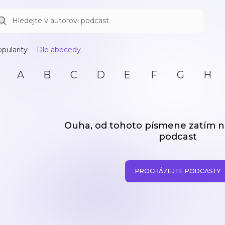
pularity
Dle abecedy
A
B
C
D
E
F
G
H
Ouha, od tohoto písmene zatím
podcast
PROCHÁZEJTE PODCASTY