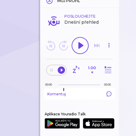
MŮJ PROFIL
POSLOUCHEJTE
Dnešní přehled
1.00
×
00:00
00:00
Komentuj
Aplikace Youradio Talk