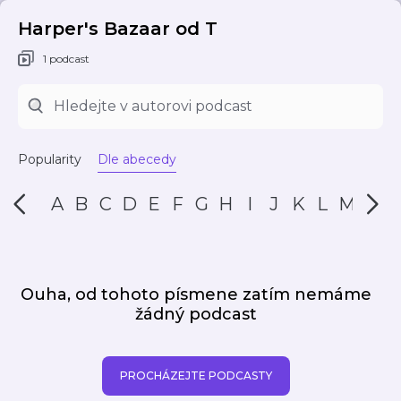
Harper's Bazaar od T
1 podcast
Popularity
Dle abecedy
A
B
C
D
E
F
G
H
I
J
K
L
M
N
Ouha, od tohoto písmene zatím nemáme
žádný podcast
PROCHÁZEJTE PODCASTY