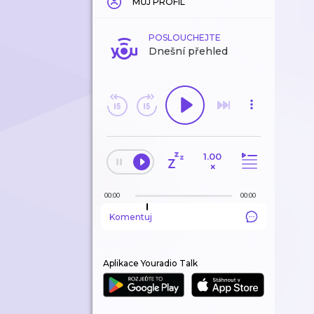
MŮJ PROFIL
POSLOUCHEJTE
Dnešní přehled
1.00
×
00:00
00:00
Komentuj
Aplikace Youradio Talk