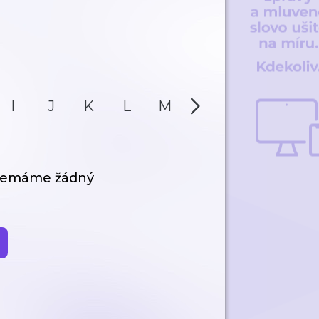
I
J
K
L
M
N
O
P
 nemáme žádný