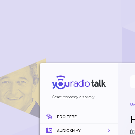
České podcasty a zprávy
Úv
PRO TEBE
AUDIOKNIHY