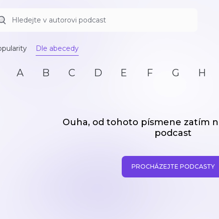
pularity
Dle abecedy
A
B
C
D
E
F
G
H
Ouha, od tohoto písmene zatím
podcast
PROCHÁZEJTE PODCASTY