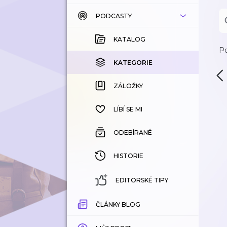
PODCASTY
KATALOG
KOUPENÉ
KATALOG
Po
KATEGORIE
KATEGORIE
ZÁLOŽKY
ZÁLOŽKY
HISTORIE
LÍBÍ SE MI
ODEBÍRANÉ
HISTORIE
EDITORSKÉ TIPY
ČLÁNKY BLOG