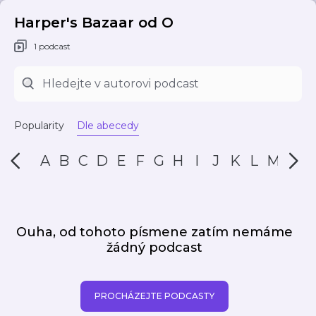
Harper's Bazaar od O
1 podcast
Popularity
Dle abecedy
A
B
C
D
E
F
G
H
I
J
K
L
M
N
Ouha, od tohoto písmene zatím nemáme
žádný podcast
PROCHÁZEJTE PODCASTY