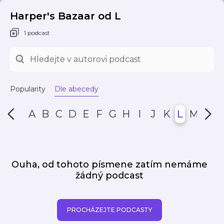
Harper's Bazaar od L
1 podcast
Popularity
Dle abecedy
A
B
C
D
E
F
G
H
I
J
K
L
M
N
Ouha, od tohoto písmene zatím nemáme
žádný podcast
PROCHÁZEJTE PODCASTY