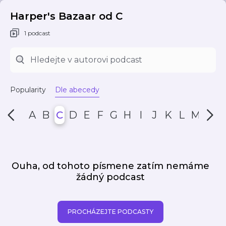
Harper's Bazaar od C
1 podcast
Popularity
Dle abecedy
A
B
C
D
E
F
G
H
I
J
K
L
M
N
Ouha, od tohoto písmene zatím nemáme
žádný podcast
PROCHÁZEJTE PODCASTY