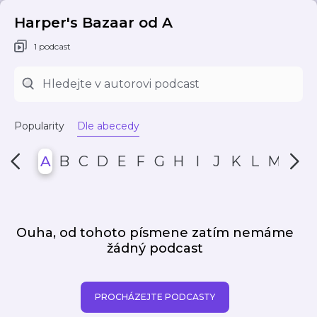
Harper's Bazaar od A
1 podcast
Popularity
Dle abecedy
A
B
C
D
E
F
G
H
I
J
K
L
M
N
Ouha, od tohoto písmene zatím nemáme
žádný podcast
PROCHÁZEJTE PODCASTY