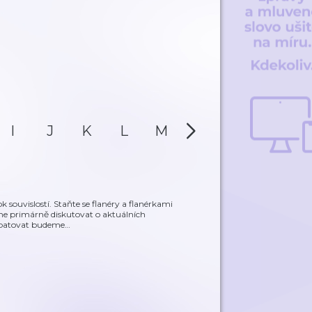
I
J
K
L
M
N
O
P
k souvislostí. Staňte se flanéry a flanérkami
me primárně diskutovat o aktuálních
ebatovat budeme
…