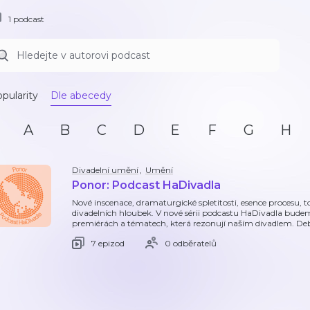
1 podcast
pularity
Dle abecedy
A
B
C
D
E
F
G
H
Divadelní umění
,
Umění
Ponor: Podcast HaDivadla
Nové inscenace, dramaturgické spletitosti, esence procesu, to
divadelních hloubek. V nové sérii podcastu HaDivadla bude
premiérách a tématech, která rezonují naším divadlem. D
7 epizod
0 odběratelů