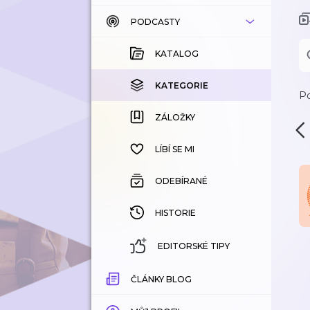
PODCASTY
KATALOG
KOUPENÉ
KATALOG
KATEGORIE
KATEGORIE
Po
ZÁLOŽKY
ZÁLOŽKY
HISTORIE
LÍBÍ SE MI
ODEBÍRANÉ
HISTORIE
EDITORSKÉ TIPY
ČLÁNKY BLOG