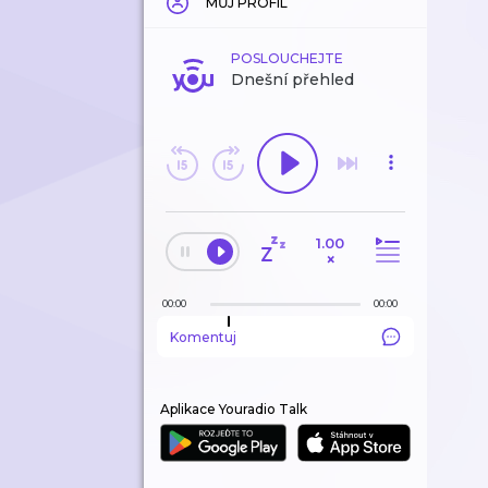
MŮJ PROFIL
POSLOUCHEJTE
Dnešní přehled
1.00
×
00:00
00:00
Komentuj
Aplikace Youradio Talk