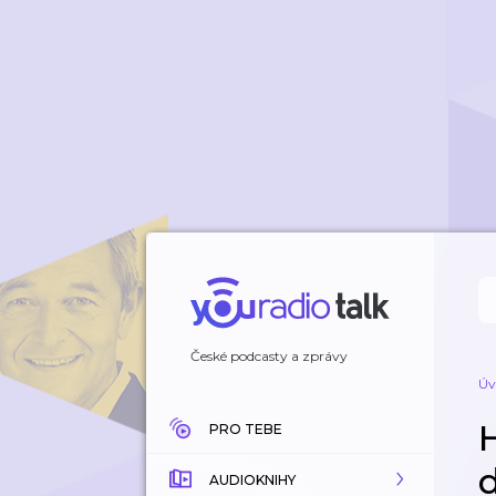
České podcasty a zprávy
Úv
PRO TEBE
AUDIOKNIHY