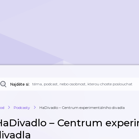
Najděte si:
od
Podcasty
HaDivadlo –⁠ Centrum experimentálního divadla
HaDivadlo –⁠ Centrum exper
divadla