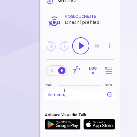
MŮJ PROFIL
POSLOUCHEJTE
Dnešní přehled
1.00
×
00:00
00:00
Komentuj
Aplikace Youradio Talk