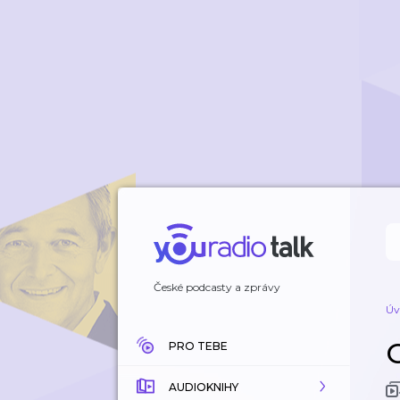
České podcasty a zprávy
Úv
PRO TEBE
AUDIOKNIHY