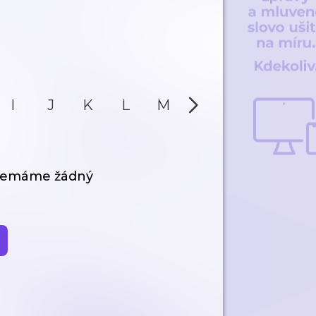
I
J
K
L
M
N
O
P
 nemáme žádný