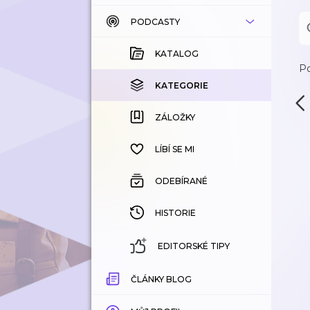
PODCASTY
KATALOG
KOUPENÉ
KATALOG
Po
KATEGORIE
KATEGORIE
ZÁLOŽKY
ZÁLOŽKY
HISTORIE
LÍBÍ SE MI
ODEBÍRANÉ
HISTORIE
EDITORSKÉ TIPY
ČLÁNKY BLOG