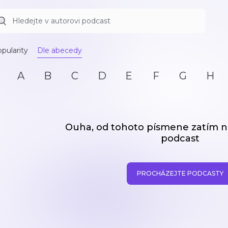
pularity
Dle abecedy
A
B
C
D
E
F
G
H
Ouha, od tohoto písmene zatím
podcast
PROCHÁZEJTE PODCASTY