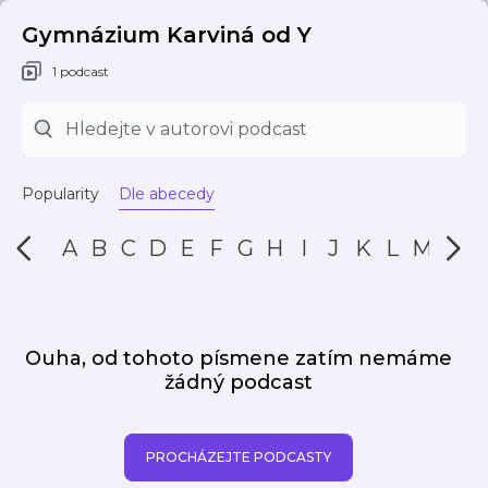
Gymnázium Karviná od Y
1 podcast
Popularity
Dle abecedy
A
B
C
D
E
F
G
H
I
J
K
L
M
N
Ouha, od tohoto písmene zatím nemáme
žádný podcast
PROCHÁZEJTE PODCASTY