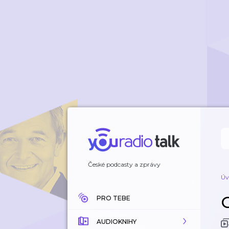
České podcasty a zprávy
Úv
PRO TEBE
AUDIOKNIHY