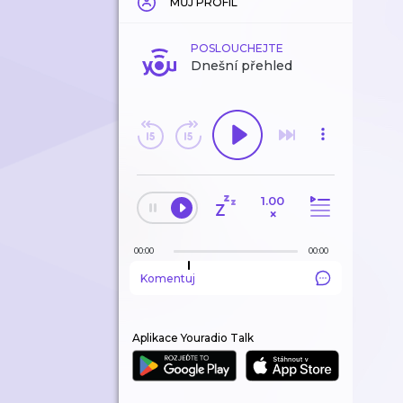
MŮJ PROFIL
POSLOUCHEJTE
Dnešní přehled
1.00
×
00:00
00:00
Komentuj
Aplikace Youradio Talk