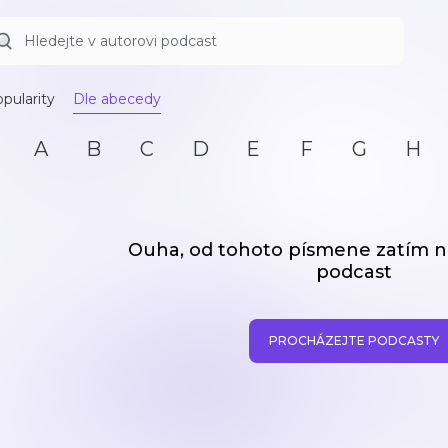
pularity
Dle abecedy
A
B
C
D
E
F
G
H
Ouha, od tohoto písmene zatím
podcast
PROCHÁZEJTE PODCASTY