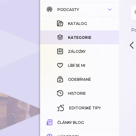
PODCASTY
KATALOG
KOUPENÉ
KATALOG
Po
KATEGORIE
KATEGORIE
ZÁLOŽKY
ZÁLOŽKY
HISTORIE
LÍBÍ SE MI
ODEBÍRANÉ
HISTORIE
EDITORSKÉ TIPY
ČLÁNKY BLOG