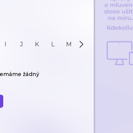
I
J
K
L
M
N
O
P
 nemáme žádný