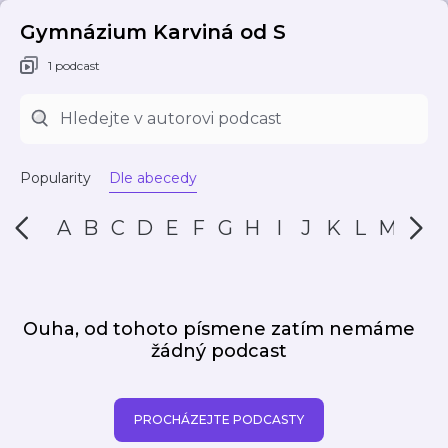
Gymnázium Karviná od S
1 podcast
Popularity
Dle abecedy
A
B
C
D
E
F
G
H
I
J
K
L
M
N
Ouha, od tohoto písmene zatím nemáme
žádný podcast
PROCHÁZEJTE PODCASTY