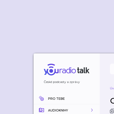
České podcasty a zprávy
Úv
PRO TEBE
AUDIOKNIHY