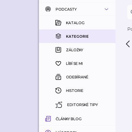
PODCASTY
KATALOG
KOUPENÉ
KATALOG
Po
KATEGORIE
KATEGORIE
ZÁLOŽKY
ZÁLOŽKY
HISTORIE
LÍBÍ SE MI
ODEBÍRANÉ
HISTORIE
EDITORSKÉ TIPY
ČLÁNKY BLOG