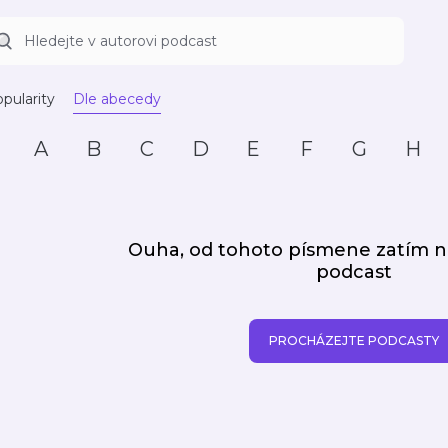
pularity
Dle abecedy
A
B
C
D
E
F
G
H
Ouha, od tohoto písmene zatím
podcast
PROCHÁZEJTE PODCASTY