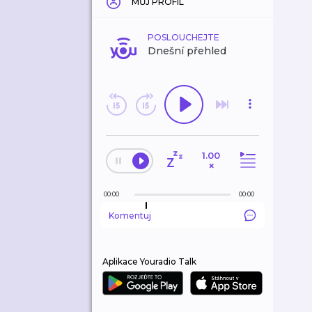
MŮJ PROFIL
POSLOUCHEJTE
Dnešní přehled
1.00
×
00:00
00:00
Komentuj
Aplikace Youradio Talk