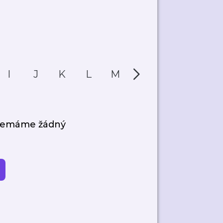
I
J
K
L
M
N
O
P
 nemáme žádný