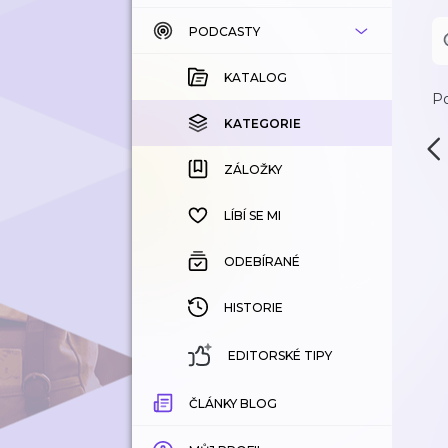
PODCASTY
KATALOG
KOUPENÉ
KATALOG
Po
KATEGORIE
KATEGORIE
ZÁLOŽKY
ZÁLOŽKY
HISTORIE
LÍBÍ SE MI
ODEBÍRANÉ
HISTORIE
EDITORSKÉ TIPY
ČLÁNKY BLOG