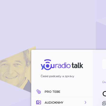
České podcasty a zprávy
Úv
PRO TEBE
AUDIOKNIHY