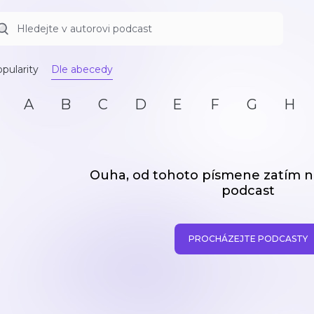
pularity
Dle abecedy
A
B
C
D
E
F
G
H
Ouha, od tohoto písmene zatím
podcast
PROCHÁZEJTE PODCASTY