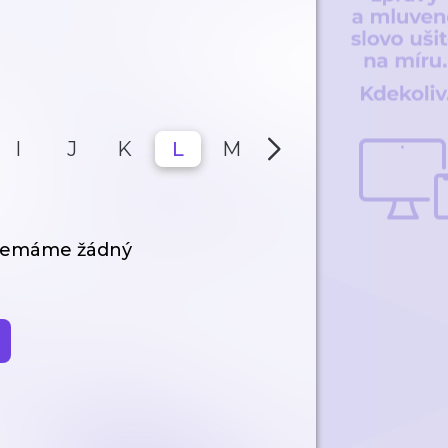
I
J
K
L
M
N
O
P
 nemáme žádný