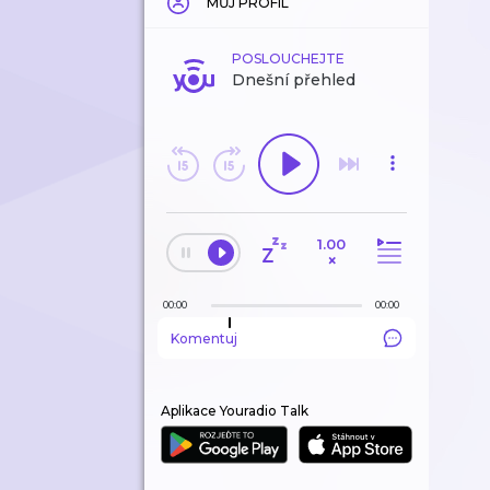
MŮJ PROFIL
POSLOUCHEJTE
Dnešní přehled
1.00
×
00:00
00:00
Komentuj
Aplikace Youradio Talk