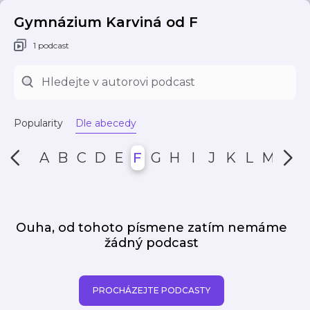
Gymnázium Karviná od F
1 podcast
Popularity
Dle abecedy
A
B
C
D
E
F
G
H
I
J
K
L
M
N
Ouha, od tohoto písmene zatím nemáme
žádný podcast
PROCHÁZEJTE PODCASTY