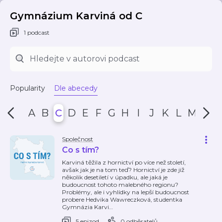
Gymnázium Karviná od C
1 podcast
Popularity
Dle abecedy
A
B
C
D
E
F
G
H
I
J
K
L
M
N
Společnost
Co s tím?
Karviná těžila z hornictví po více než století,
avšak jak je na tom teď? Hornictví je zde již
několik desetiletí v úpadku, ale jaká je
budoucnost tohoto malebného regionu?
Problémy, ale i vyhlídky na lepší budoucnost
probere Hedvika Wawreczková, studentka
Gymnázia Karvi
…
5 epizod
0 odběratelů