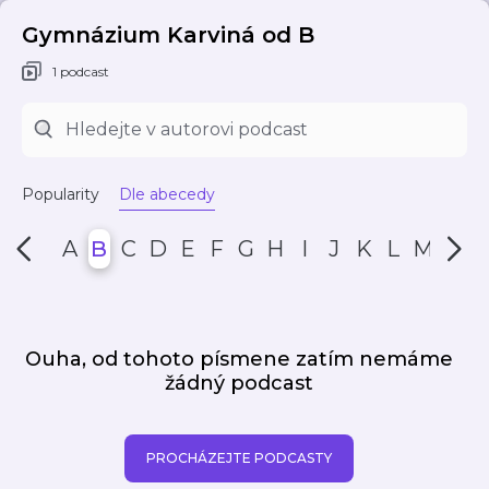
Gymnázium Karviná od B
1 podcast
Popularity
Dle abecedy
A
B
C
D
E
F
G
H
I
J
K
L
M
N
Ouha, od tohoto písmene zatím nemáme
žádný podcast
PROCHÁZEJTE PODCASTY