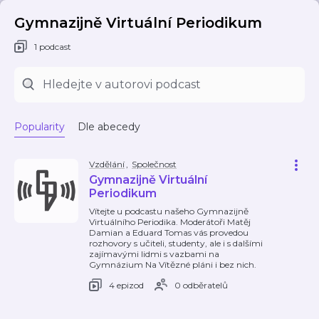
Gymnazijně Virtuální Periodikum
1 podcast
Popularity
Dle abecedy
Vzdělání
,
Společnost
Gymnazijně Virtuální
Periodikum
Vítejte u podcastu našeho Gymnazijně
Virtuálního Periodika. Moderátoři Matěj
Damian a Eduard Tomas vás provedou
rozhovory s učiteli, studenty, ale i s dalšími
zajímavými lidmi s vazbami na
Gymnázium Na Vítězné pláni i bez nich.
4 epizod
0 odběratelů