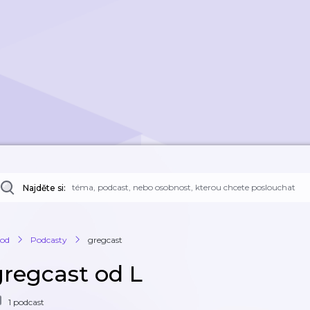
Najděte si:
od
Podcasty
gregcast
gregcast od L
1 podcast