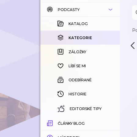
PODCASTY
KATALOG
KOUPENÉ
KATALOG
Po
KATEGORIE
KATEGORIE
ZÁLOŽKY
ZÁLOŽKY
HISTORIE
LÍBÍ SE MI
ODEBÍRANÉ
HISTORIE
EDITORSKÉ TIPY
ČLÁNKY BLOG