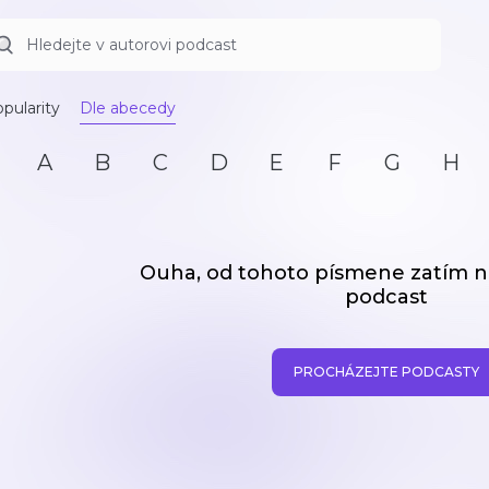
pularity
Dle abecedy
A
B
C
D
E
F
G
H
Ouha, od tohoto písmene zatím
podcast
PROCHÁZEJTE PODCASTY