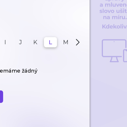
I
J
K
L
M
N
O
P
 nemáme žádný