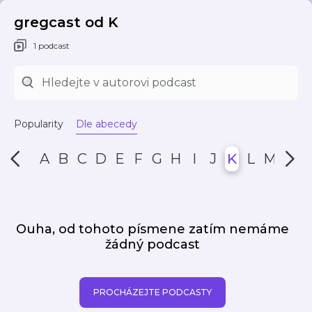
gregcast od K
1 podcast
Popularity
Dle abecedy
A
B
C
D
E
F
G
H
I
J
K
L
M
N
Ouha, od tohoto písmene zatím nemáme
žádný podcast
PROCHÁZEJTE PODCASTY