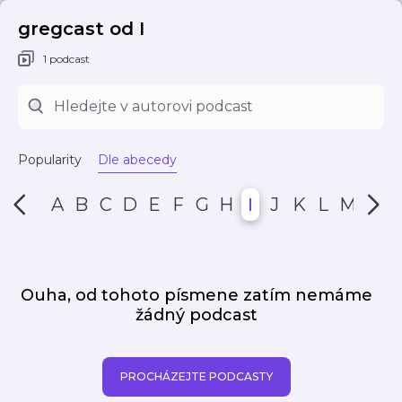
gregcast od I
1 podcast
Popularity
Dle abecedy
A
B
C
D
E
F
G
H
I
J
K
L
M
N
Ouha, od tohoto písmene zatím nemáme
žádný podcast
PROCHÁZEJTE PODCASTY