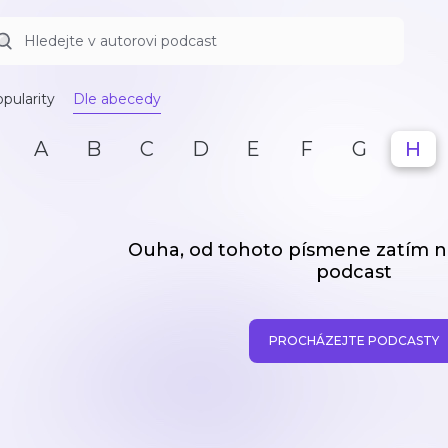
pularity
Dle abecedy
A
B
C
D
E
F
G
H
Ouha, od tohoto písmene zatím
podcast
PROCHÁZEJTE PODCASTY