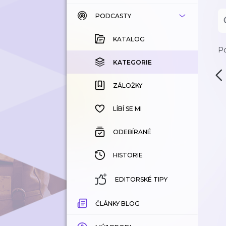
PODCASTY
KATALOG
KOUPENÉ
KATALOG
Po
KATEGORIE
KATEGORIE
ZÁLOŽKY
ZÁLOŽKY
HISTORIE
LÍBÍ SE MI
ODEBÍRANÉ
HISTORIE
EDITORSKÉ TIPY
ČLÁNKY BLOG