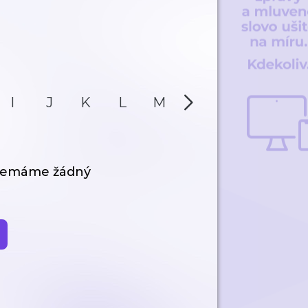
I
J
K
L
M
N
O
P
 nemáme žádný