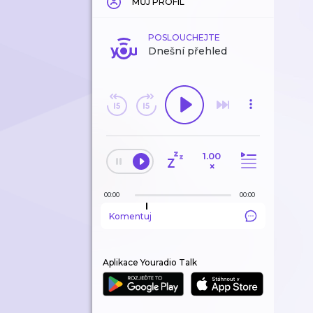
MŮJ PROFIL
POSLOUCHEJTE
Dnešní přehled
1.00
×
00:00
00:00
Komentuj
Aplikace Youradio Talk