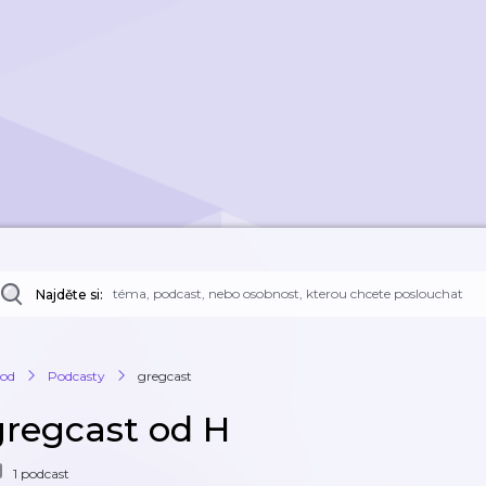
Najděte si:
od
Podcasty
gregcast
gregcast od H
1 podcast