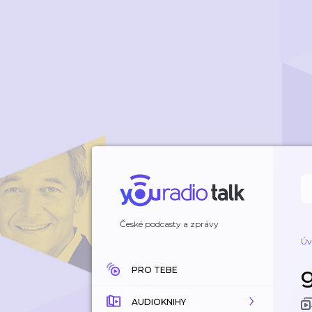
České podcasty a zprávy
Úv
PRO TEBE
AUDIOKNIHY