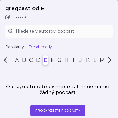
gregcast od E
1 podcast
Popularity
Dle abecedy
A
B
C
D
E
F
G
H
I
J
K
L
M
N
Ouha, od tohoto písmene zatím nemáme
žádný podcast
PROCHÁZEJTE PODCASTY