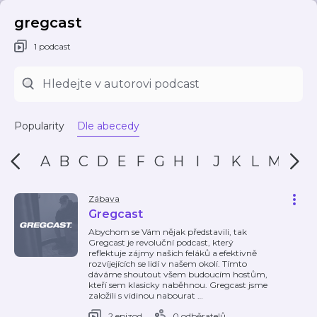
gregcast
1 podcast
Popularity
Dle abecedy
A
B
C
D
E
F
G
H
I
J
K
L
M
N
Zábava
Gregcast
Abychom se Vám nějak představili, tak
Gregcast je revoluční podcast, který
reflektuje zájmy našich feláků a efektivně
rozvíjejících se lidí v našem okolí. Tímto
dáváme shoutout všem budoucím hostům,
kteří sem klasicky naběhnou. Gregcast jsme
založili s vidinou nabourat
…
2 epizod
0 odběratelů