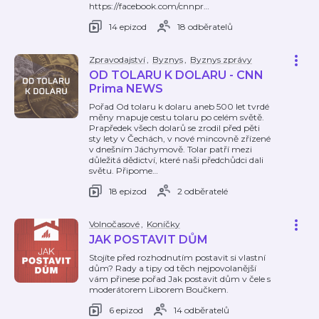
https://facebook.com/cnnpr
…
14 epizod
18 odběratelů
Zpravodajství
,
Byznys
,
Byznys zprávy
OD TOLARU K DOLARU - CNN
Prima NEWS
Pořad Od tolaru k dolaru aneb 500 let tvrdé
měny mapuje cestu tolaru po celém světě.
Prapředek všech dolarů se zrodil před pěti
sty lety v Čechách, v nové mincovně zřízené
v dnešním Jáchymově. Tolar patří mezi
důležitá dědictví, které naši předchůdci dali
světu. Připome
…
18 epizod
2 odběratelé
Volnočasové
,
Koníčky
JAK POSTAVIT DŮM
Stojíte před rozhodnutím postavit si vlastní
dům? Rady a tipy od těch nejpovolanější
vám přinese pořad Jak postavit dům v čele s
moderátorem Liborem Boučkem.
6 epizod
14 odběratelů