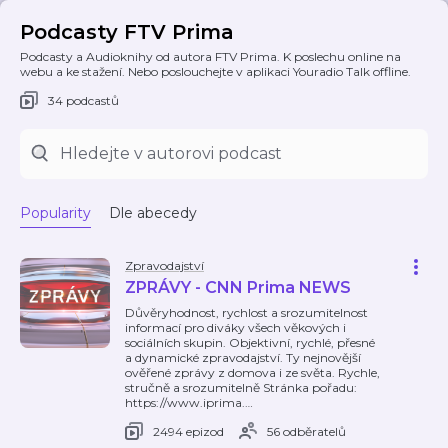
Podcasty FTV Prima
Podcasty a Audioknihy od autora FTV Prima. K poslechu online na
webu a ke stažení. Nebo poslouchejte v aplikaci Youradio Talk offline.
34 podcastů
Popularity
Dle abecedy
Zpravodajství
ZPRÁVY - CNN Prima NEWS
Důvěryhodnost, rychlost a srozumitelnost
informací pro diváky všech věkových i
sociálních skupin. Objektivní, rychlé, přesné
a dynamické zpravodajství. Ty nejnovější
ověřené zprávy z domova i ze světa. Rychle,
stručně a srozumitelně Stránka pořadu:
https://www.iprima.
…
2494 epizod
56 odběratelů