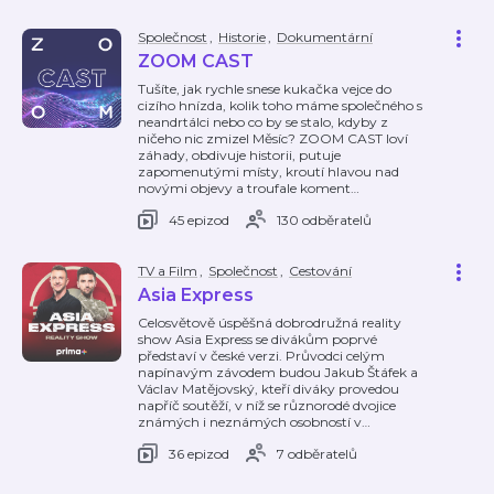
Společnost
,
Historie
,
Dokumentární
ZOOM CAST
Tušíte, jak rychle snese kukačka vejce do
cizího hnízda, kolik toho máme společného s
neandrtálci nebo co by se stalo, kdyby z
ničeho nic zmizel Měsíc? ZOOM CAST loví
záhady, obdivuje historii, putuje
zapomenutými místy, kroutí hlavou nad
novými objevy a troufale koment
…
45 epizod
130 odběratelů
TV a Film
,
Společnost
,
Cestování
Asia Express
Celosvětově úspěšná dobrodružná reality
show Asia Express se divákům poprvé
představí v české verzi. Průvodci celým
napínavým závodem budou Jakub Štáfek a
Václav Matějovský, kteří diváky provedou
napříč soutěží, v níž se různorodé dvojice
známých i neznámých osobností v
…
36 epizod
7 odběratelů