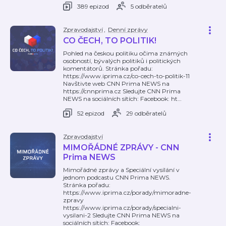
389 epizod
5 odběratelů
Zpravodajství
,
Denní zprávy
CO ČECH, TO POLITIK!
Pohled na českou politiku očima známých
osobností, bývalých politiků i politických
komentátorů. Stránka pořadu:
https://www.iprima.cz/co-cech-to-politik-11
Navštivte web CNN Prima NEWS na
https://cnnprima.cz Sledujte CNN Prima
NEWS na sociálních sítích: Facebook: ht
…
52 epizod
29 odběratelů
Zpravodajství
MIMOŘÁDNÉ ZPRÁVY - CNN
Prima NEWS
Mimořádné zprávy a Speciální vysílání v
jednom podcastu CNN Prima NEWS.
Stránka pořadu:
https://www.iprima.cz/porady/mimoradne-
zpravy
https://www.iprima.cz/porady/specialni-
vysilani-2 Sledujte CNN Prima NEWS na
sociálních sítích: Facebook: