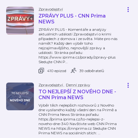
Zpravodajství
ZPRÁVY PLUS - CNN Prima
NEWS
ZPRÁVY PLUS - Komentáře a analýzy
aktuálních událostí Zpravodajství o krimi
případech z domova i ze světa. Máte pro nás
námět? Každý den výběr toho
nejzajímavějšího, nejnovější zprávy a
události. Stránka pořadu:
https://www.iprima.cz/porady/zpravy-plus
Sledujte CNN P
…
410 epizod
39 odběratelů
Zpravodajství
,
Denní zprávy
TO NEJLEPŠÍ Z NOVÉHO DNE -
CNN Prima NEWS
Výběr těch nejlepších rozhovorů z Nového
dne vysílaného každý všední den na Primě a
CNN Prima News Stránka pořadu:
https://prima.iprima.cz/to-nejlepsi-z-
noveho-dne-340 Navštivte web CNN Prima
NEWS na https://cnnprima.cz Sledujte CNN
Prima NEWS na sociálních sítích:
…