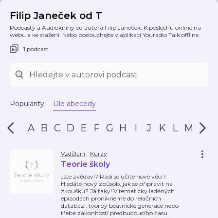
Filip Janeček od T
Podcasty a Audioknihy od autora Filip Janeček. K poslechu online na
webu a ke stažení. Nebo poslouchejte v aplikaci Youradio Talk offline.
1 podcast
Popularity
Dle abecedy
A
B
C
D
E
F
G
H
I
J
K
L
M
N
Vzdělání
,
Kurzy
Teorie školy
Jste zvědaví? Rádi se učíte nové věci?
Hledáte nový způsob, jak se připravit na
zkoušku? Já taky! V tematicky laděných
epizodách pronikneme do relačních
databází, tvorby beatnické generace nebo
třeba zákonitostí předbudoucího času.