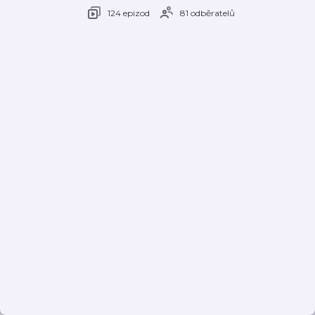
124 epizod
81 odběratelů