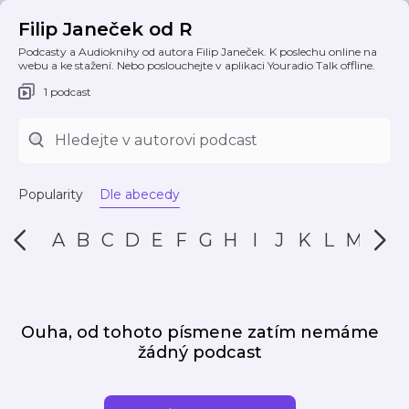
Filip Janeček od R
Podcasty a Audioknihy od autora Filip Janeček. K poslechu online na
webu a ke stažení. Nebo poslouchejte v aplikaci Youradio Talk offline.
1 podcast
Popularity
Dle abecedy
A
B
C
D
E
F
G
H
I
J
K
L
M
N
Ouha, od tohoto písmene zatím nemáme
žádný podcast