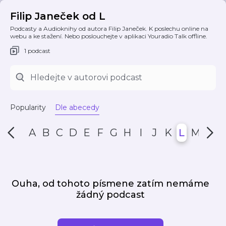
Filip Janeček od L
Podcasty a Audioknihy od autora Filip Janeček. K poslechu online na
webu a ke stažení. Nebo poslouchejte v aplikaci Youradio Talk offline.
1 podcast
Popularity
Dle abecedy
A
B
C
D
E
F
G
H
I
J
K
L
M
N
Ouha, od tohoto písmene zatím nemáme
žádný podcast