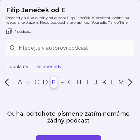
Filip Janeček od E
Podcasty a Audioknihy od autora Filip Janeček. K poslechu online na
webu a ke stažení. Nebo poslouchejte v aplikaci Youradio Talk offline.
1 podcast
Popularity
Dle abecedy
A
B
C
D
E
F
G
H
I
J
K
L
M
N
Ouha, od tohoto písmene zatím nemáme
žádný podcast