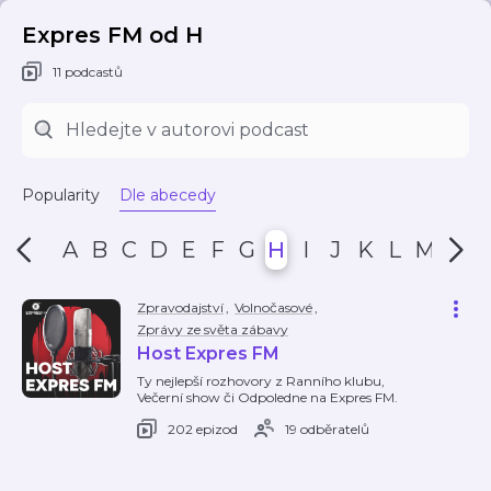
Expres FM od H
11 podcastů
Popularity
Dle abecedy
A
B
C
D
E
F
G
H
I
J
K
L
M
N
Zpravodajství
,
Volnočasové
,
Zprávy ze světa zábavy
Host Expres FM
Ty nejlepší rozhovory z Ranního klubu,
Večerní show či Odpoledne na Expres FM.
202 epizod
19 odběratelů