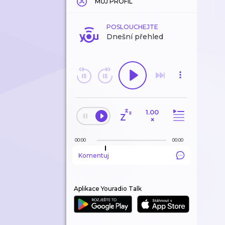
MŮJ PROFIL
POSLOUCHEJTE
Dnešní přehled
1.00
×
00:00
00:00
Komentuj
Aplikace Youradio Talk