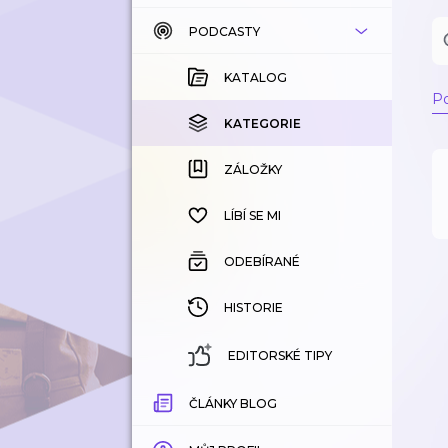
PODCASTY
KATALOG
KOUPENÉ
KATALOG
Po
KATEGORIE
KATEGORIE
ZÁLOŽKY
ZÁLOŽKY
HISTORIE
LÍBÍ SE MI
ODEBÍRANÉ
HISTORIE
EDITORSKÉ TIPY
ČLÁNKY BLOG