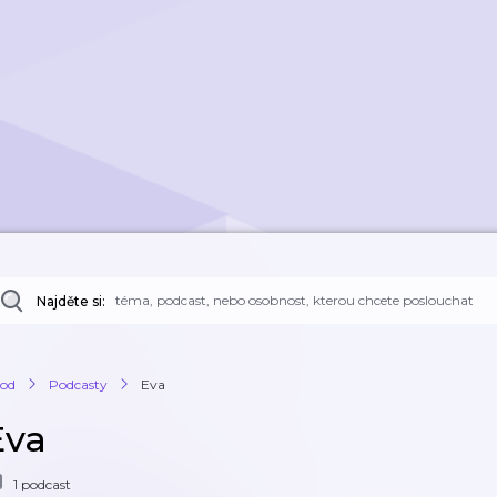
Najděte si:
od
Podcasty
Eva
Eva
1 podcast