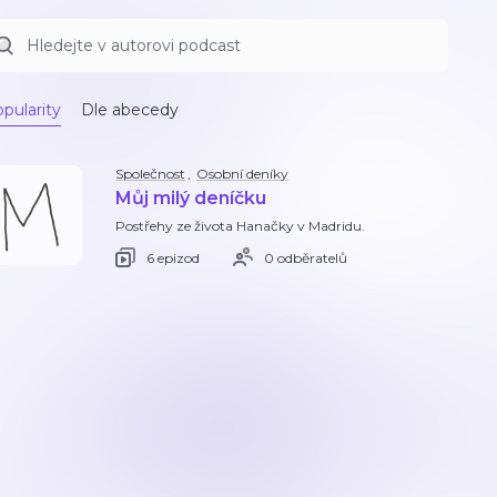
pularity
Dle abecedy
Společnost
,
Osobní deníky
Můj milý deníčku
Postřehy ze života Hanačky v Madridu.
6 epizod
0 odběratelů