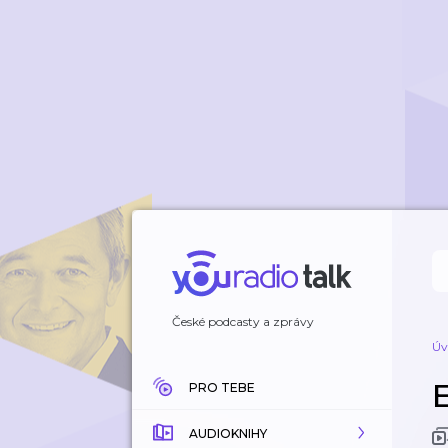
České podcasty a zprávy
Úv
PRO TEBE
AUDIOKNIHY