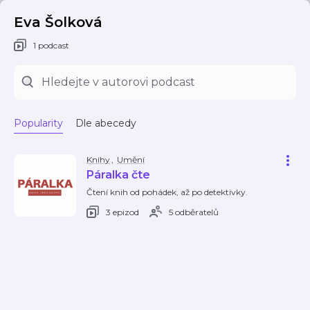
Eva Šolková
1 podcast
Popularity
Dle abecedy
Knihy
,
Umění
Páralka čte
Čtení knih od pohádek, až po detektivky.
3 epizod
5 odběratelů