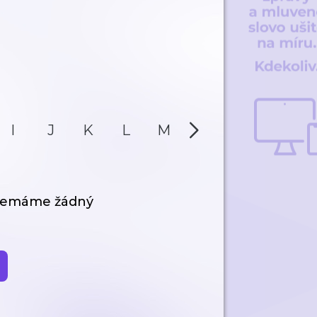
I
J
K
L
M
N
O
P
 nemáme žádný