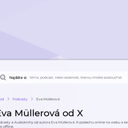
Najděte si:
od
Podcasty
Eva Müllerová
Eva Müllerová od X
dcasty a Audioknihy od autora Eva Müllerová. K poslechu online na webu a ke s
k offline.