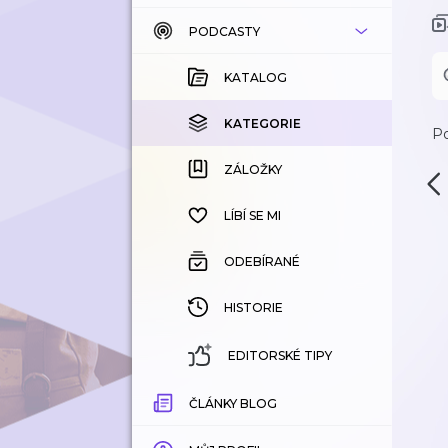
PODCASTY
KATALOG
KOUPENÉ
KATALOG
KATEGORIE
KATEGORIE
Po
ZÁLOŽKY
ZÁLOŽKY
HISTORIE
LÍBÍ SE MI
ODEBÍRANÉ
HISTORIE
EDITORSKÉ TIPY
ČLÁNKY BLOG