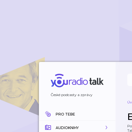
České podcasty a zprávy
Úv
PRO TEBE
Po
AUDIOKNIHY
Tal