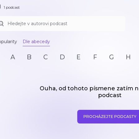
1 podcast
pularity
Dle abecedy
A
B
C
D
E
F
G
H
Ouha, od tohoto písmene zatím
podcast
PROCHÁZEJTE PODCASTY