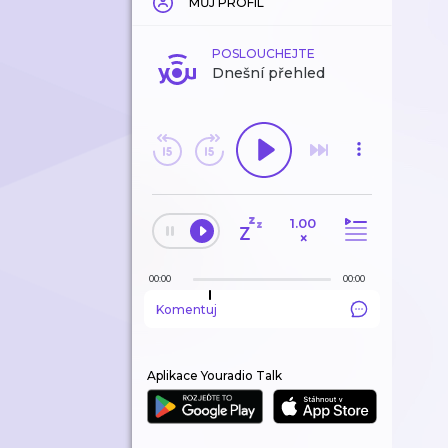
MŮJ PROFIL
POSLOUCHEJTE
Dnešní přehled
1.00
×
00:00
00:00
Komentuj
Aplikace Youradio Talk