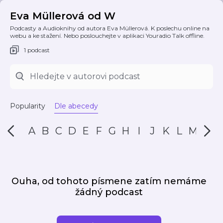
Eva Müllerová od W
Podcasty a Audioknihy od autora Eva Müllerová. K poslechu online na
webu a ke stažení. Nebo poslouchejte v aplikaci Youradio Talk offline.
1 podcast
Popularity
Dle abecedy
A
B
C
D
E
F
G
H
I
J
K
L
M
N
Ouha, od tohoto písmene zatím nemáme
žádný podcast