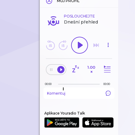
MŮJ PROFIL
POSLOUCHEJTE
Dnešní přehled
1.00
×
00:00
00:00
Komentuj
Aplikace Youradio Talk