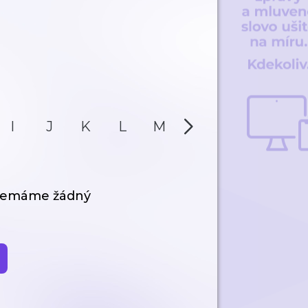
I
J
K
L
M
N
O
P
 nemáme žádný