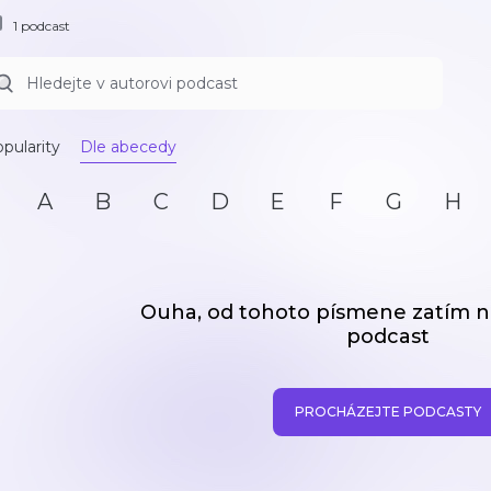
1 podcast
pularity
Dle abecedy
A
B
C
D
E
F
G
H
Ouha, od tohoto písmene zatím
podcast
PROCHÁZEJTE PODCASTY