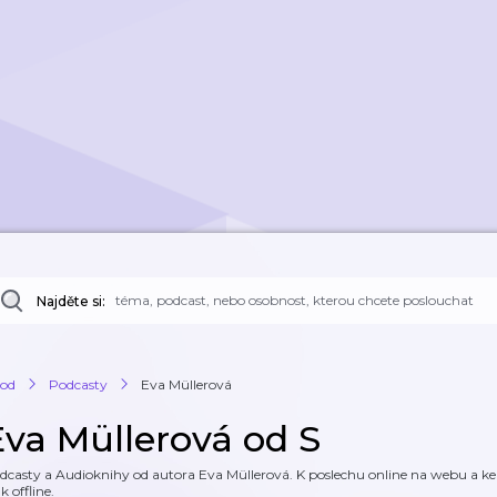
Najděte si:
od
Podcasty
Eva Müllerová
Eva Müllerová od S
dcasty a Audioknihy od autora Eva Müllerová. K poslechu online na webu a ke s
k offline.