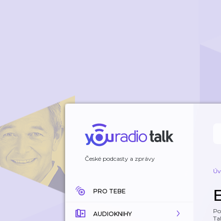
České podcasty a zprávy
Úv
PRO TEBE
Po
AUDIOKNIHY
Tal