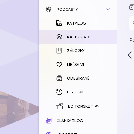
PODCASTY
KATALOG
KOUPENÉ
KATALOG
KATEGORIE
KATEGORIE
Po
ZÁLOŽKY
ZÁLOŽKY
HISTORIE
LÍBÍ SE MI
ODEBÍRANÉ
HISTORIE
EDITORSKÉ TIPY
ČLÁNKY BLOG