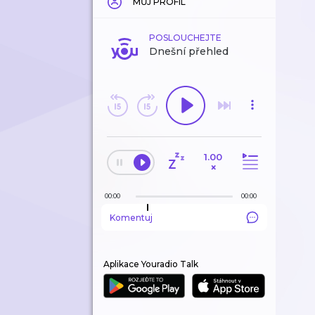
MŮJ PROFIL
POSLOUCHEJTE
Dnešní přehled
1.00
×
00:00
00:00
Komentuj
Aplikace Youradio Talk