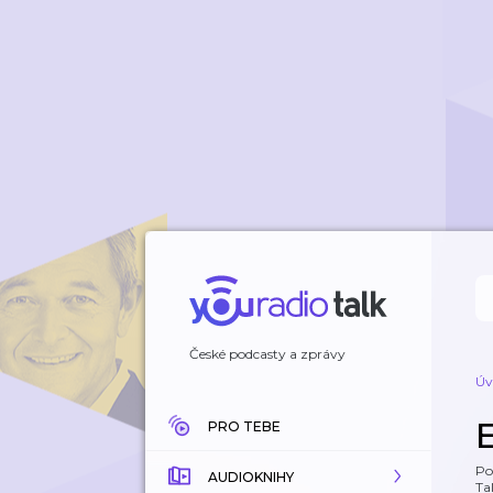
České podcasty a zprávy
Úv
PRO TEBE
Po
AUDIOKNIHY
Tal