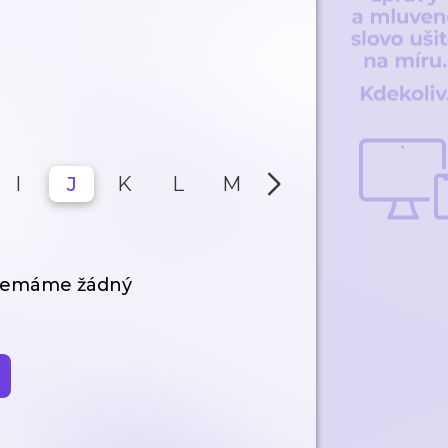
I
J
K
L
M
N
O
P
 nemáme žádný