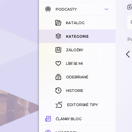
PODCASTY
KATALOG
KOUPENÉ
KATALOG
KATEGORIE
KATEGORIE
Po
ZÁLOŽKY
ZÁLOŽKY
HISTORIE
LÍBÍ SE MI
ODEBÍRANÉ
HISTORIE
EDITORSKÉ TIPY
ČLÁNKY BLOG