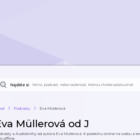
Najděte si:
od
Podcasty
Eva Müllerová
Eva Müllerová od J
dcasty a Audioknihy od autora Eva Müllerová. K poslechu online na webu a ke s
k offline.