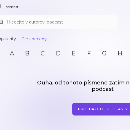
1 podcast
pularity
Dle abecedy
A
B
C
D
E
F
G
H
Ouha, od tohoto písmene zatím
podcast
PROCHÁZEJTE PODCASTY