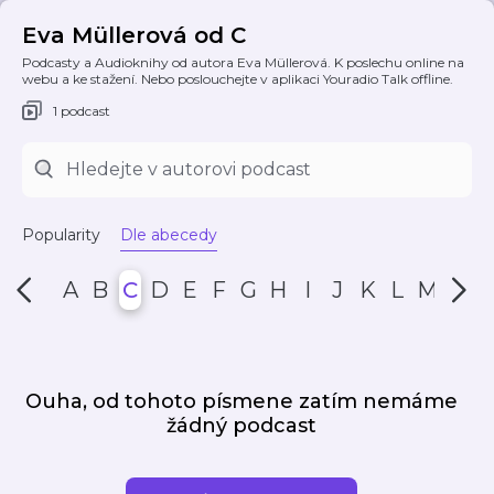
Eva Müllerová od C
Podcasty a Audioknihy od autora Eva Müllerová. K poslechu online na
webu a ke stažení. Nebo poslouchejte v aplikaci Youradio Talk offline.
1 podcast
Popularity
Dle abecedy
A
B
C
D
E
F
G
H
I
J
K
L
M
N
Ouha, od tohoto písmene zatím nemáme
žádný podcast