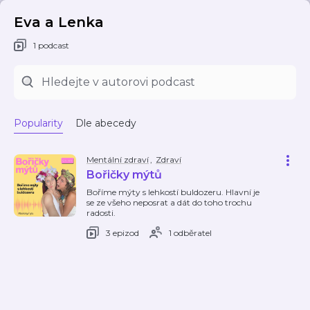
Eva a Lenka
1 podcast
Popularity
Dle abecedy
Mentální zdraví
,
Zdraví
Bořičky mýtů
Boříme mýty s lehkostí buldozeru. Hlavní je
se ze všeho neposrat a dát do toho trochu
radosti.
3 epizod
1 odběratel