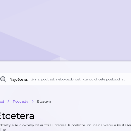
Najděte si:
od
Podcasty
Etcetera
Etcetera
dcasty a Audioknihy od autora Etcetera. K poslechu online na webu a ke stažen
line.