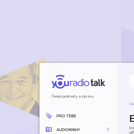
České podcasty a zprávy
Úv
PRO TEBE
Po
AUDIOKNIHY
off