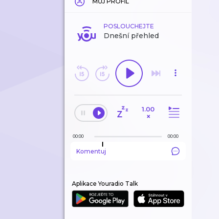
MŮJ PROFIL
POSLOUCHEJTE
Dnešní přehled
1.00
×
00:00
00:00
Komentuj
Aplikace Youradio Talk