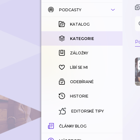
PODCASTY
KATALOG
KOUPENÉ
KATALOG
KATEGORIE
KATEGORIE
Po
ZÁLOŽKY
ZÁLOŽKY
HISTORIE
LÍBÍ SE MI
ODEBÍRANÉ
HISTORIE
EDITORSKÉ TIPY
ČLÁNKY BLOG