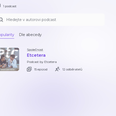
1 podcast
pularity
Dle abecedy
Společnost
Etcetera
Podcast by Etcetera
15 epizod
12 odběratelů