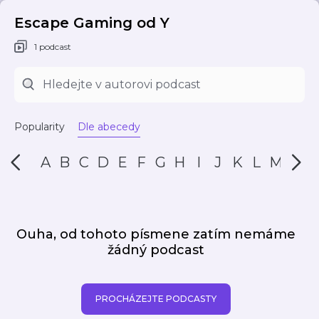
Escape Gaming od Y
1 podcast
Popularity
Dle abecedy
A
B
C
D
E
F
G
H
I
J
K
L
M
N
Ouha, od tohoto písmene zatím nemáme
žádný podcast
PROCHÁZEJTE PODCASTY