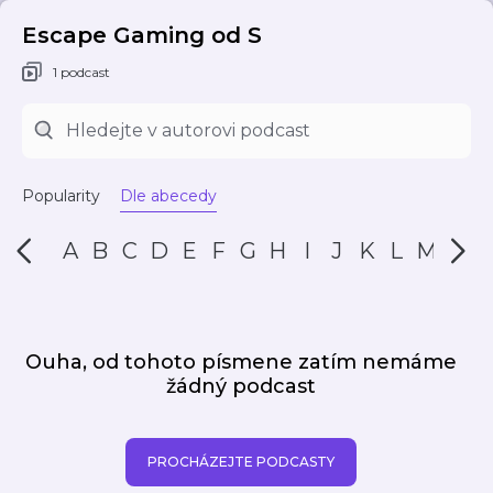
Escape Gaming od S
1 podcast
Popularity
Dle abecedy
A
B
C
D
E
F
G
H
I
J
K
L
M
N
Ouha, od tohoto písmene zatím nemáme
žádný podcast
PROCHÁZEJTE PODCASTY