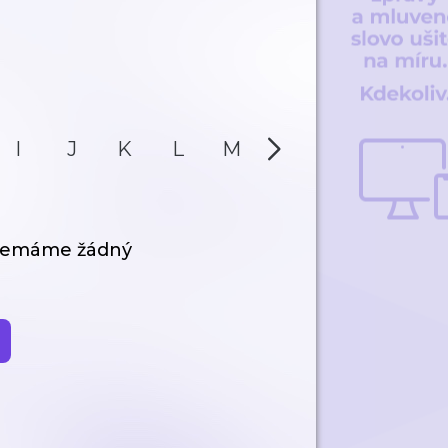
I
J
K
L
M
N
O
P
 nemáme žádný