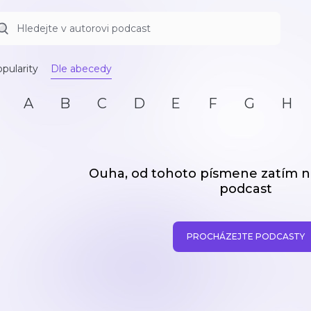
pularity
Dle abecedy
A
B
C
D
E
F
G
H
Ouha, od tohoto písmene zatím
podcast
PROCHÁZEJTE PODCASTY