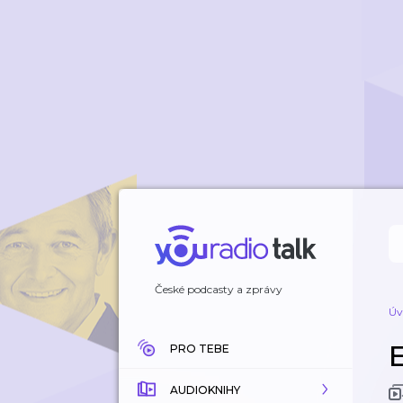
České podcasty a zprávy
Úv
PRO TEBE
AUDIOKNIHY