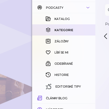
PODCASTY
KATALOG
KOUPENÉ
KATALOG
Po
KATEGORIE
KATEGORIE
ZÁLOŽKY
ZÁLOŽKY
HISTORIE
LÍBÍ SE MI
ODEBÍRANÉ
HISTORIE
EDITORSKÉ TIPY
ČLÁNKY BLOG