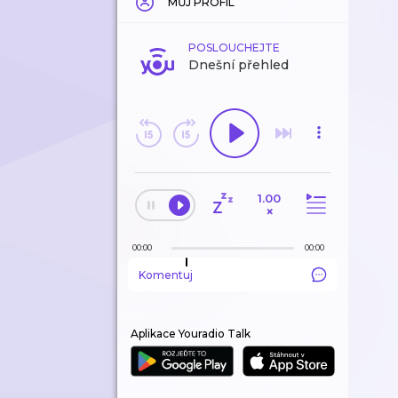
MŮJ PROFIL
POSLOUCHEJTE
Dnešní přehled
1.00
×
00:00
00:00
Komentuj
Aplikace Youradio Talk