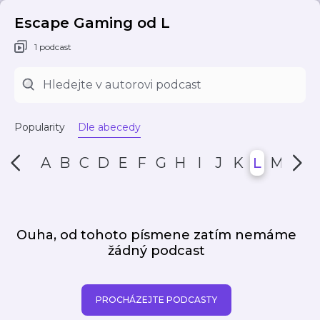
Escape Gaming od L
1 podcast
Popularity
Dle abecedy
A
B
C
D
E
F
G
H
I
J
K
L
M
N
Ouha, od tohoto písmene zatím nemáme
žádný podcast
PROCHÁZEJTE PODCASTY