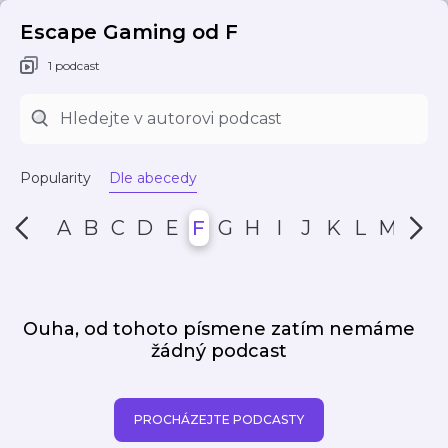
Escape Gaming od F
1 podcast
Popularity
Dle abecedy
A
B
C
D
E
F
G
H
I
J
K
L
M
N
Ouha, od tohoto písmene zatím nemáme
žádný podcast
PROCHÁZEJTE PODCASTY