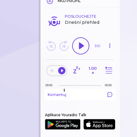
MŮJ PROFIL
POSLOUCHEJTE
Dnešní přehled
1.00
×
00:00
00:00
Komentuj
Aplikace Youradio Talk