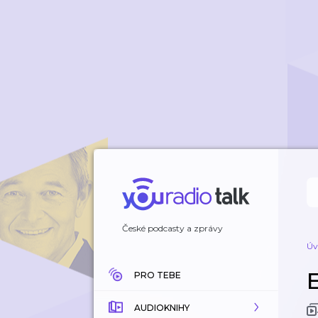
České podcasty a zprávy
Úv
PRO TEBE
AUDIOKNIHY