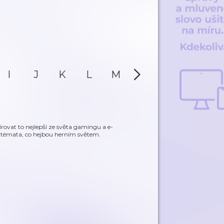
I
J
K
L
M
N
O
P
rovat to nejlepší ze světa gamingu a e-
 a témata, co hejbou herním světem.