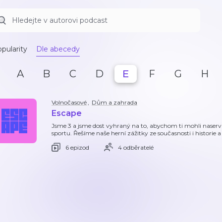
pularity
Dle abecedy
A
B
C
D
E
F
G
H
Volnočasové
,
Dům a zahrada
Escape
Jsme 3 a jsme dost vyhraný na to, abychom ti mohli naserví
sportu. Řešíme naše herní zážitky ze současnosti i historie
6 epizod
4 odběratelé