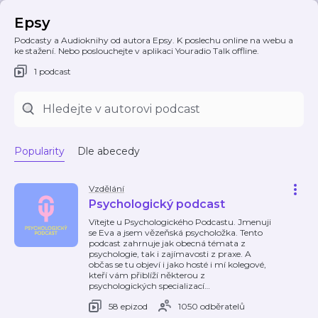
Epsy
Podcasty a Audioknihy od autora Epsy. K poslechu online na webu a
ke stažení. Nebo poslouchejte v aplikaci Youradio Talk offline.
1 podcast
Popularity
Dle abecedy
Vzdělání
Psychologický podcast
Vítejte u Psychologického Podcastu. Jmenuji
se Eva a jsem vězeňská psycholožka. Tento
podcast zahrnuje jak obecná témata z
psychologie, tak i zajímavosti z praxe. A
občas se tu objeví i jako hosté i mí kolegové,
kteří vám přiblíží některou z
psychologických specializací
…
58 epizod
1050 odběratelů